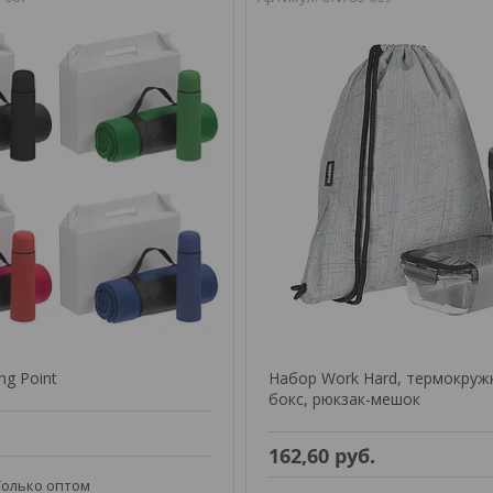
ng Point
Набор Work Hard, термокружк
бокс, рюкзак-мешок
.
162,60
руб.
Только оптом