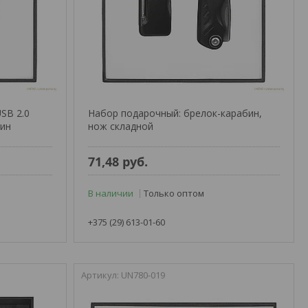
SB 2.0
Набор подарочный: брелок-карабин,
бин
нож складной
71,48
руб.
В наличии
Только оптом
+375 (29) 613-01-60
UN780-019