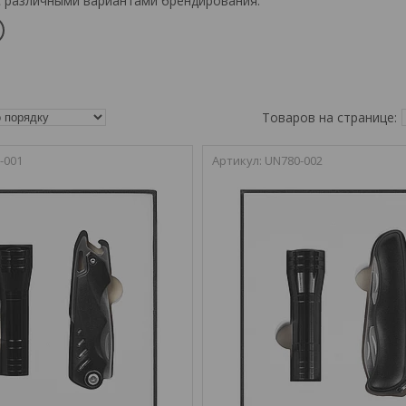
с различными вариантами брендирования.
-001
UN780-002