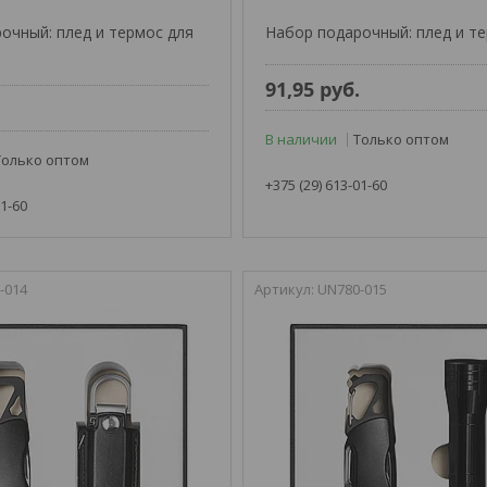
очный: плед и термос для
Набор подарочный: плед и т
91,95
руб.
.
В наличии
Только оптом
Только оптом
+375 (29) 613-01-60
01-60
-014
UN780-015