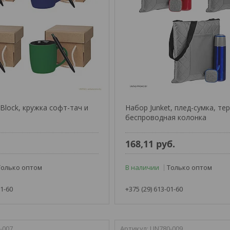
Block, кружка софт-тач и
Набор Junket, плед-сумка, те
беспроводная колонка
.
168,11
руб.
Только оптом
В наличии
Только оптом
01-60
+375 (29) 613-01-60
-007
UN780-009