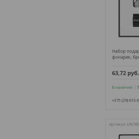
Набор подар
фонарик, бр
63,72
руб
В наличии
+375 (29) 613-
UN780