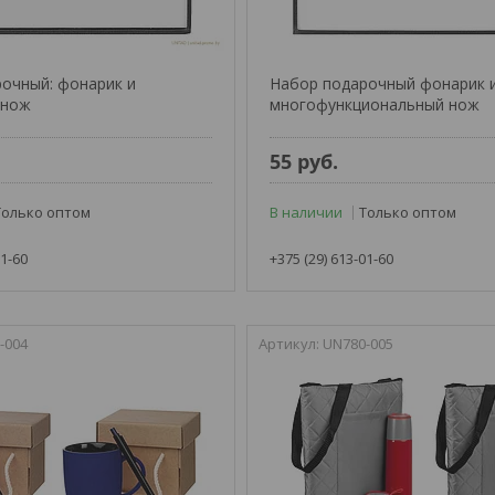
очный: фонарик и
Набор подарочный фонарик 
 нож
многофункциональный нож
.
55
руб.
Только оптом
В наличии
Только оптом
01-60
+375 (29) 613-01-60
-004
UN780-005