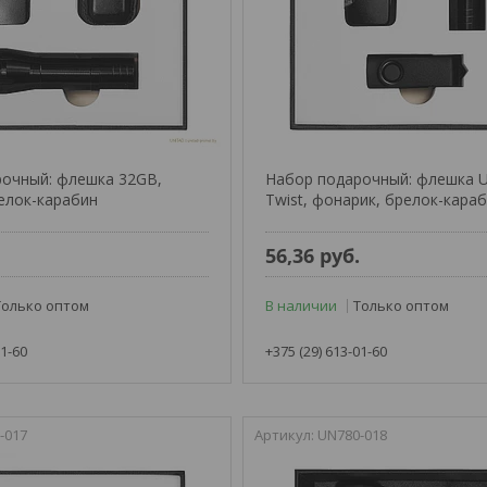
очный: флешка 32GB,
Набор подарочный: флешка U
елок-карабин
Twist, фонарик, брелок-кара
.
56,36
руб.
Только оптом
В наличии
Только оптом
01-60
+375 (29) 613-01-60
-017
UN780-018