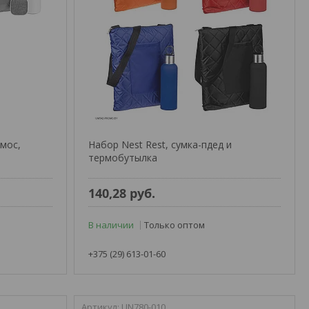
рмос,
Набор Nest Rest, сумка-пдед и
термобутылка
140,28
руб.
В наличии
Только оптом
+375 (29) 613-01-60
UN780-010