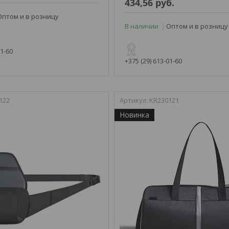
434,56
руб.
Оптом и в розницу
В наличии
Оптом и в розницу
01-60
+375 (29) 613-01-60
122
KR230121
Новинка