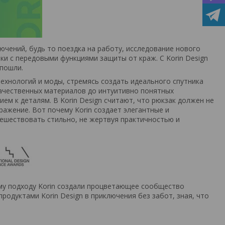
чений, будь то поездка на работу, исследование нового
аки с передовыми функциями защиты от краж.
С Korin Design
 пошли.
ехнологий и моды, стремясь создать идеального спутника
ачественных материалов до интуитивно понятных
ием к деталям.
В Korin Design считают, что рюкзак должен не
ражение.
Вот почему Korin создает элегантные и
тешествовать стильно, не жертвуя практичностью и
у подходу Korin создали процветающее сообщество
 продуктами
Korin Design
в приключения без забот, зная, что