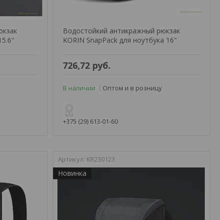
юкзак
Водостойкий антикражный рюкзак
15.6"
KORIN SnapPack для ноутбука 16"
726,72
руб.
В наличии
Оптом и в розницу
+375 (29) 613-01-60
KR230123
Новинка