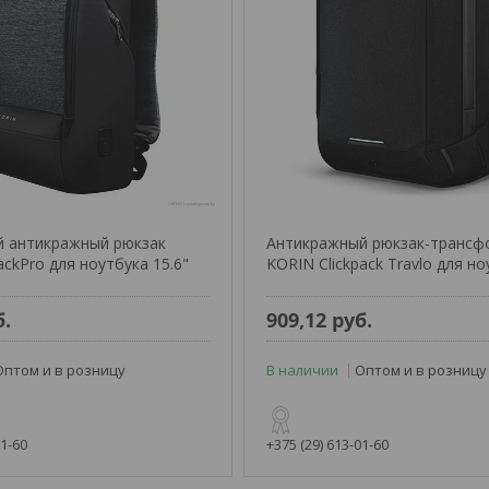
й антикражный рюкзак
Антикражный рюкзак-трансф
ckPro для ноутбука 15.6"
KORIN Clickpack Travlo для но
б.
909,12
руб.
Оптом и в розницу
В наличии
Оптом и в розницу
01-60
+375 (29) 613-01-60