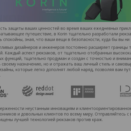
ть защиты ваших ценностей во время ваших ежедневных приклю
ватывающее путешествие, в Korin тщательно разработали рюкз
 спокойны, зная, что ваши вещи в безопасности, куда бы вы ни
ливых дизайнеров и инженеров постоянно расширяет границы т
й.
Каждый аспект рюкзаков, от тщательно отобранных высокок
х функций, тщательно продуман и создан с точностью и вниман
 своему назначению, но и отражать ваш личный стиль и самовы
зайны, которые легко дополнят любой наряд, позволяя вам пу
.
верженности неустанным инновациям и клиентоориентированном
онников и довольных клиентов по всему миру
.
Отправляйтесь с
ищены лучшей технологией рюкзаков против краж.