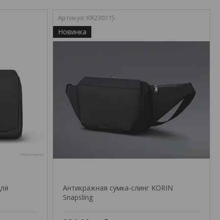
KR230115
Новинка
для
Антикражная сумка-слинг KORIN
Snapsling