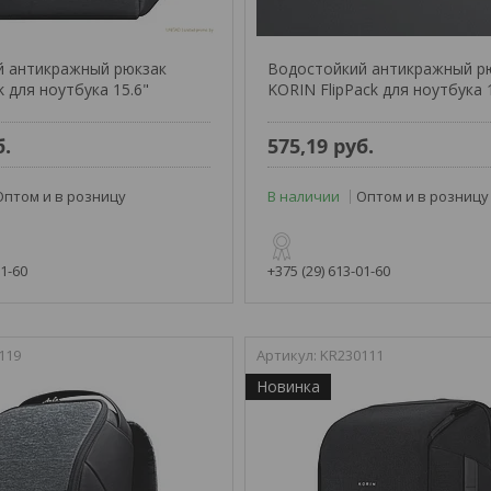
й антикражный рюкзак
Водостойкий антикражный р
 для ноутбука 15.6"
KORIN FlipPack для ноутбука 
б.
575,19
руб.
Оптом и в розницу
В наличии
Оптом и в розницу
01-60
+375 (29) 613-01-60
119
KR230111
Новинка