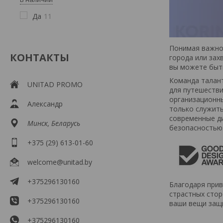
Да
11
Понимая важнос
КОНТАКТЫ
города или зах
вы можете быть
Команда талант
UNITAD PROMO
для путешестви
организационны
Александр
только служить
современные ди
Минск, Беларусь
безопасностью
+375 (29) 613-01-60
welcome@unitad.by
+375296130160
Благодаря при
страстных стор
+375296130160
ваши вещи защ
+375296130160