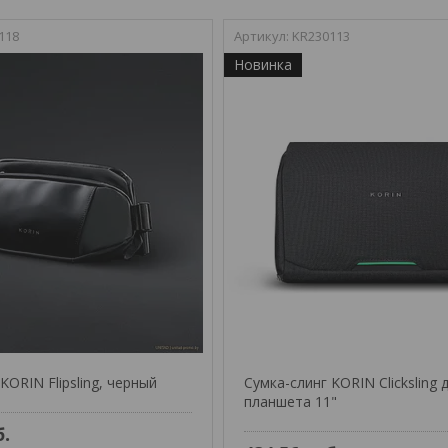
118
KR230113
Новинка
KORIN Flipsling, черный
Сумка-слинг KORIN Clicksling 
планшета 11"
б.