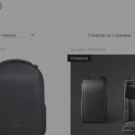
124
KR230116
Новинка