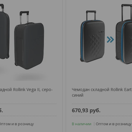
дной Rollink Vega II, серо-
Чемодан складной Rollink Ear
синий
б.
670,93
руб.
Оптом и в розницу
В наличии
Оптом и в розницу