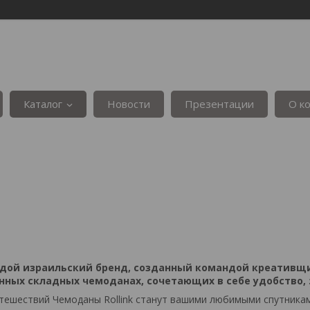
Каталог
Новости
Презентации
О к
одой израильский бренд, созданный командой креативщи
нных складных чемоданах, сочетающих в себе удобство, 
тешествий Чемоданы Rollink станут вашими любимыми спутника