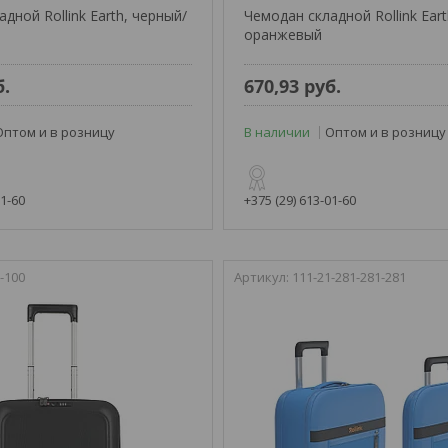
дной Rollink Earth, черный/
Чемодан складной Rollink Ear
оранжевый
б.
670,93
руб.
Оптом и в розницу
В наличии
Оптом и в розницу
01-60
+375 (29) 613-01-60
-100
111-21-281-281-281