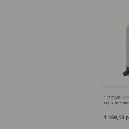
Чемодан скла
серо-бежев
1 159,13
р