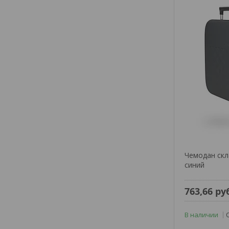
Чемодан скла
синий
763,66
ру
В наличии