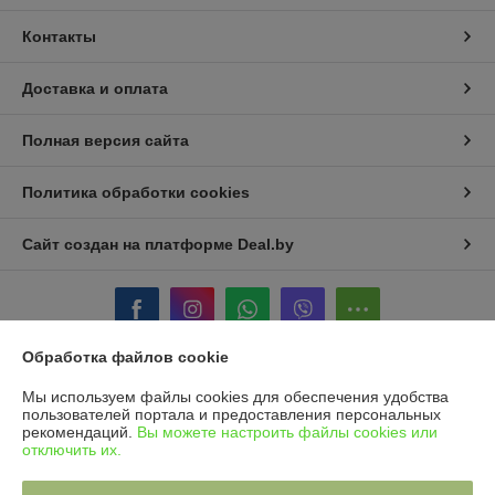
Контакты
Доставка и оплата
Полная версия сайта
Политика обработки cookies
Сайт создан на платформе Deal.by
Обработка файлов cookie
Информация для покупателя
Мы используем файлы cookies для обеспечения удобства
пользователей портала и предоставления персональных
Юридическое лицо:
OOO "Юнитад Промо"
рекомендаций.
Вы можете настроить файлы cookies или
220092, Республика Беларусь, г. Минск, ул. Берута, 3Б, пом. 2, к. 37/1
отключить их.
Регистрационный номер ЕГР: 193668438