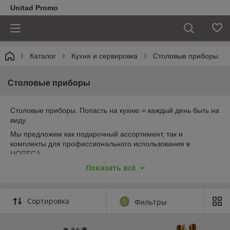
Unitad Promo
Каталог
Кухня и сервировка
Столовые приборы
Столовые приборы
Столовые приборы. Попасть на кухню = каждый день быть на
виду.
Мы предложим как подарочный ассортимент, так и
комплекты для профессионального использования в
HORECA.
Показать всё
Брендируем. На каждой ложке вилке, ноже может быть
выгравирован логотип или инициалы.
При профессиональном использовании в заведениях,
Сортировка
гравировка значительно снизит потери от "забывчивости"
0
Фильтры
гостей, и даже если кто захватит прибор с собой, то с вашей
рекламой :)