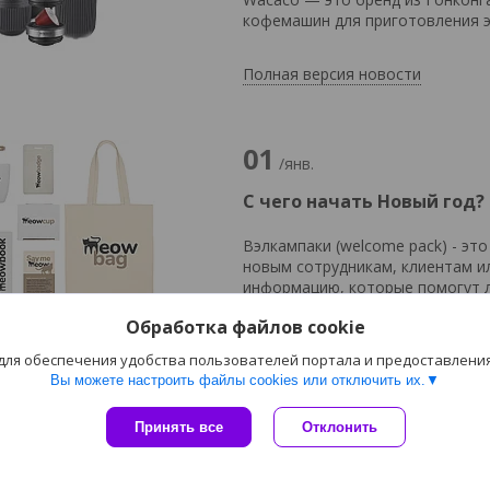
кофемашин для приготовления э
Полная версия новости
01
/янв.
С чего начать Новый год?
Вэлкампаки (welcome pack) - эт
новым сотрудникам, клиентам и
информацию, которые помогут л
помогают новому сотруднику или
Обработка файлов cookie
Вэлкампаки обычно содержат б
первое впечатление и укрепляют
 для обеспечения удобства пользователей портала и предоставлени
Вы можете настроить файлы cookies или отключить их.
Полная версия новости
Принять все
Отклонить