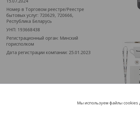
15.07.2024
Номер в Торговом реестре/Реестре
бытовых услуг: 720629, 720666,
Республика Беларусь
УНП: 193668438
Регистрационный орган: Минский
горисполком
Дата регистрации компании: 25.01.2023
Мы используем файлы cookies