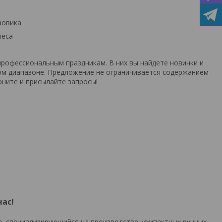
зовика
леса
рофессиональным праздникам. В них вы найдете новинки и
ом диапазоне. Предложение не ограничивается содержанием
ните и присылайте запросы!
час!
а, специализирующийся на производстве компактных ручных