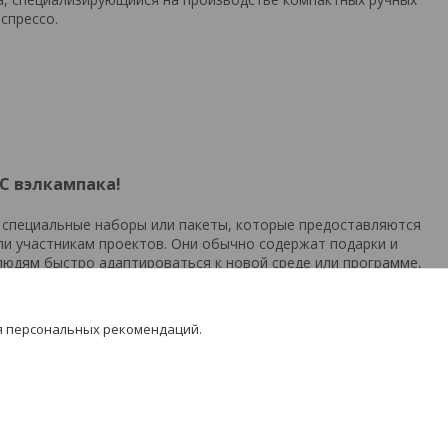
спрессо.
 С вэлкампака!
о специальные наборы или пакеты, которые предоставляются
ли участникам проектов. Они обычно содержат подарки и
юдям быстро адаптироваться к новой среде или программе,
 клиенту лучше понять контекст и культуру компании.
рендированные предметы, которые создают положительное
 связь с компанией/брендом.
я персональных рекомендаций.