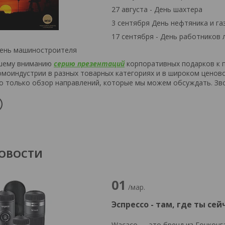
27 августа - День шахтера
3 сентября День нефтяника и га
17 сентября - День работников 
День машиностроителя
шему вниманию
серию презентаций
корпоративных подарков к п
моиндустрии в разных товарных категориях и в широком ценов
о только обзор направлений, которые мы можем обсуждать. Зво
НОВОСТИ
01
/мар.
Эспрессо - там, где ты сей
Wacaco — это бренд из Гонконг