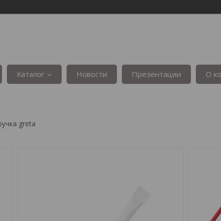
Каталог
Новости
Презентации
О к
ручка greta