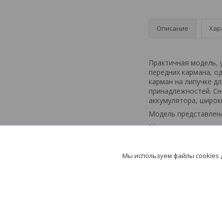
Описание
Хар
Практичная модель, 
передних кармана, о
карман на липучке дл
принадлежностей. Сн
аккумулятора, широк
Модель представлена
Материал товара: по
Максимальная нагрузк
Вместимость: 17 л. Р
Мы используем файлы cookies
Брендирование: флек
Срок выдачи заказа 3-