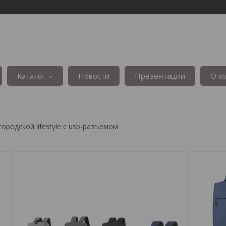
Каталог
Новости
Презентации
О к
городской lifestyle с usb-разъемом