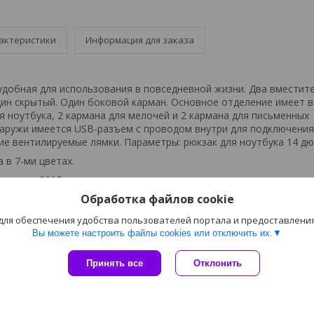
актеристики
Информация для заказа
удобная для использования в повседневной жизни. Два вместит
дин скрытый. Один боковой карман. Основное отделение имеет 
я ноутбука, 2 кармана для мелочей и 2 кармана для письменных
аружи имеется USB-разъем с проводом внутри для подключени
ие вентилируемые лямки. Параметры: рюкзак для ноутбука 14 д
 в 7-ми цветах.
лиэстер 300D.
Обработка файлов cookie
а: 15 кг.
азмер: 41х28х12 см
 для обеспечения удобства пользователей портала и предоставлени
Вы можете настроить файлы cookies или отключить их.
с, DTF, шелкография
10 р.д.
Принять все
Отклонить