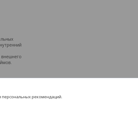
ельных
внутренний
я внешнего
юймов.
я персональных рекомендаций.