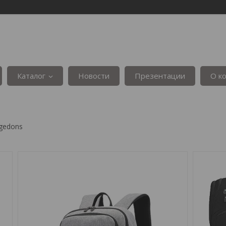
Каталог
Новости
Презентации
О к
gedons