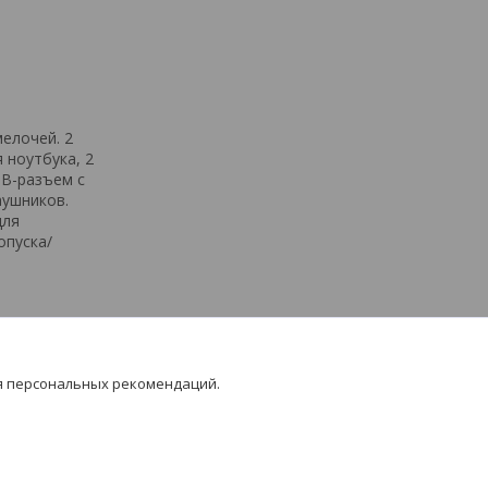
елочей. 2
 ноутбука, 2
SB-разъем с
аушников.
для
опуска/
я персональных рекомендаций.