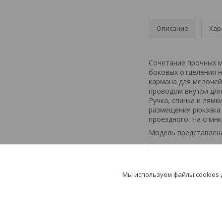
Описание
Хар
Сочетание прочных м
боковых отделения н
кармана для мелочей
проводом внутри для
Ручка, спинка и лямк
размещения рюкзака 
проездного. На спин
Модель представлена
Материал: полиэстер
Максимальная нагрузк
Вместимость: 30 л. Р
Мы используем файлы cookies
Брендирование: флек
Срок выдачи заказа 3-