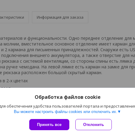
актеристики
Информация для заказа
атериалов и функциональности. Одно переднее отделение для м
а молнии, вместительное основное отделение имеет карман для
 и 2 кармана для письменных принадлежностей. Снаружи есть U
 подключения внешнего аккумулятора, а также отверстие для н
и рюкзака с системой вентиляции, со стороны спины есть лямка 
на ручке чемодана. На левой лямке есть карман на замке для пр
ке рюкзака расположен большой скрытый карман.
 в 2-х цветах
 300D
Обработка файлов cookie
а: 15 кг.
азмер: 32x17x45 см
 для обеспечения удобства пользователей портала и предоставлени
Вы можете настроить файлы cookies или отключить их.
с, DTF, шелкография
10 р.д.
Принять все
Отклонить