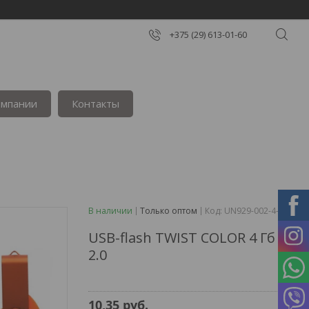
+375 (29) 613-01-60
омпании
Контакты
В наличии
Только оптом
Код:
UN929-002-4-2
USB-flash TWIST COLOR 4 Гб /
2.0
10,35
руб.