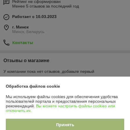
Рейтинг не сформирован
Менее 5 отзывов за последний год
Работает с 10.03.2023
г. Минск
Минск, Беларусь
Контакты
Отзывы о магазине
У компании пока нет отзывов, добавьте первый
Обработка файлов cookie
О нас
Мы используем файлы cookies для обеспечения удобства
пользователей портала и предоставления персональных
Контакты
рекомендаций.
Вы можете настроить файлы cookies или
отключить их.
Доставка и оплата
Принять
Полная версия сайта