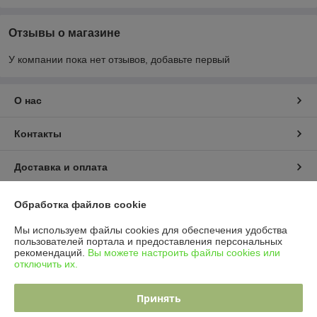
Отзывы о магазине
У компании пока нет отзывов, добавьте первый
О нас
Контакты
Доставка и оплата
Полная версия сайта
Обработка файлов cookie
Мы используем файлы cookies для обеспечения удобства
Политика обработки cookies
пользователей портала и предоставления персональных
рекомендаций.
Вы можете настроить файлы cookies или
отключить их.
Сайт создан на платформе Deal.by
Принять