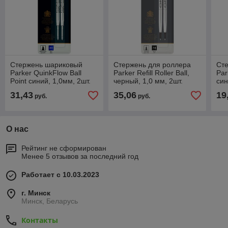
Стержень шариковый
Стержень для роллера
Ст
Parker QuinkFlow Ball
Parker Refill Roller Ball,
Par
Point синий, 1,0мм, 2шт.
черный, 1,0 мм, 2шт.
син
31,43
35,06
19
руб.
руб.
О нас
Рейтинг не сформирован
Менее 5 отзывов за последний год
Работает с 10.03.2023
г. Минск
Минск, Беларусь
Контакты