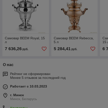
Самовар BEEM Royal, 15
Самовар BEEM Rebecca,
Сам
л
5 л
15 
7 636,26
5 284,41
6 
руб.
руб.
О нас
Рейтинг не сформирован
Менее 5 отзывов за последний год
Работает с 10.03.2023
г. Минск
Минск, Беларусь
Контакты