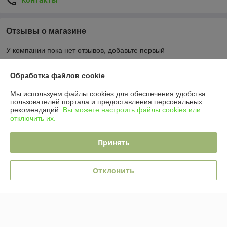
Отзывы о магазине
У компании пока нет отзывов, добавьте первый
Обработка файлов cookie
О нас
Мы используем файлы cookies для обеспечения удобства
пользователей портала и предоставления персональных
Контакты
рекомендаций.
Вы можете настроить файлы cookies или
отключить их.
Доставка и оплата
Принять
Полная версия сайта
Отклонить
Политика обработки cookies
Сайт создан на платформе Deal.by