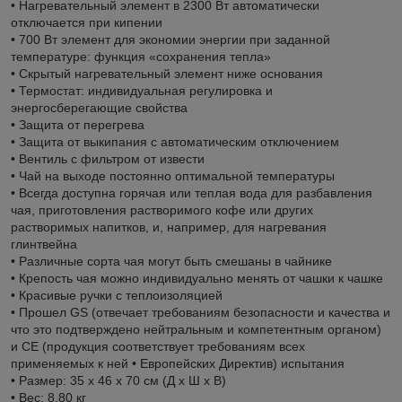
• Нагревательный элемент в 2300 Вт автоматически
отключается при кипении
• 700 Вт элемент для экономии энергии при заданной
температуре: функция «сохранения тепла»
• Скрытый нагревательный элемент ниже основания
• Термостат: индивидуальная регулировка и
энергосберегающие свойства
• Защита от перегрева
• Защита от выкипания с автоматическим отключением
• Вентиль с фильтром от извести
• Чай на выходе постоянно оптимальной температуры
• Всегда доступна горячая или теплая вода для разбавления
чая, приготовления растворимого кофе или других
растворимых напитков, и, например, для нагревания
глинтвейна
• Различные сорта чая могут быть смешаны в чайнике
• Крепость чая можно индивидуально менять от чашки к чашке
• Красивые ручки с теплоизоляцией
• Прошел GS (отвечает требованиям безопасности и качества и
что это подтверждено нейтральным и компетентным органом)
и CE (продукция соответствует требованиям всех
применяемых к ней • Европейских Директив) испытания
• Размер: 35 x 46 x 70 см (Д х Ш х В)
• Вес: 8.80 кг