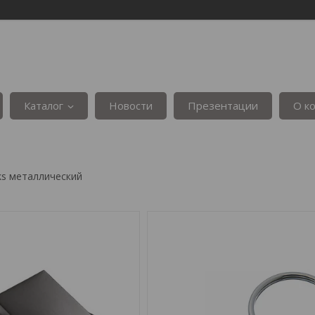
Каталог
Новости
Презентации
О к
ks металлический