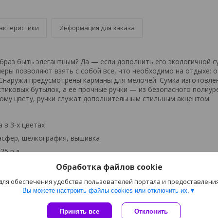
актеристики
Информация для заказа
раз быть элегантным? Да — если дополнить его экологичной с
змеры позволяют взять с собой все, что необходимо на отдыхе: 
. Снаружи предусмотрены карманы для мелочей. Сумка изготовле
тиковых бутылок, а ее прочные ручки — из безопасного полиур
ому цвету, ручки служат дополнительным стильным акцентом.
 в 3-х цветах
нсфер, шелкография, вышивка
25 р.д.
Обработка файлов cookie
 для обеспечения удобства пользователей портала и предоставлени
Вы можете настроить файлы cookies или отключить их.
Принять все
Отклонить