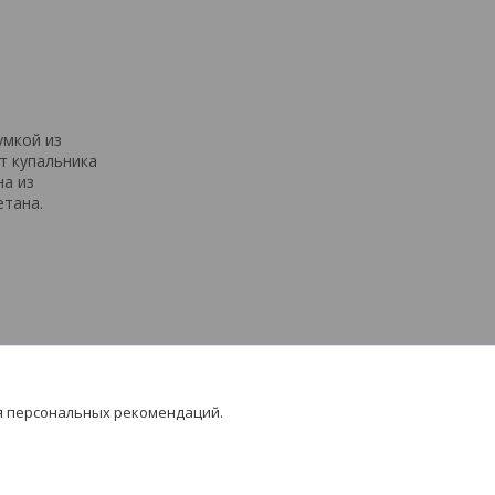
умкой из
от купальника
на из
етана.
я персональных рекомендаций.