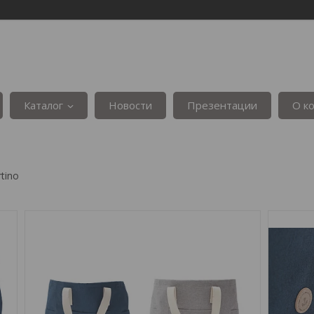
Каталог
Новости
Презентации
О к
tino