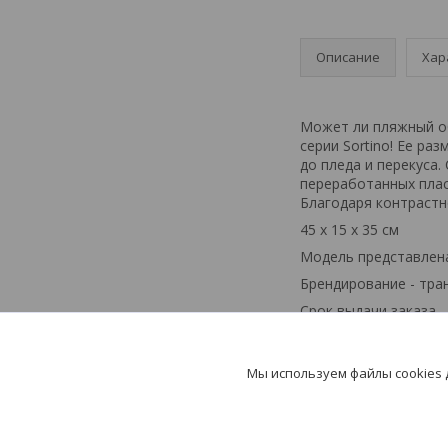
Описание
Хар
Может ли пляжный об
серии Sortino! Ее ра
до пледа и перекуса
переработанных плас
Благодаря контрастн
45 x 15 x 35 см
Модель представлена
Брендирование - тра
Срок выдачи заказа - 
Мы используем файлы cookies