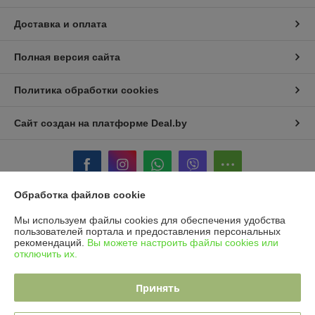
Доставка и оплата
Полная версия сайта
Политика обработки cookies
Сайт создан на платформе Deal.by
Обработка файлов cookie
Информация для покупателя
Мы используем файлы cookies для обеспечения удобства
пользователей портала и предоставления персональных
Юридическое лицо:
OOO "Юнитад Промо"
рекомендаций.
Вы можете настроить файлы cookies или
220092, Республика Беларусь, г. Минск, ул. Берута, 3Б, пом. 2, к. 37/1
отключить их.
Регистрационный номер ЕГР: 193668438
Принять
УНП: 193668438