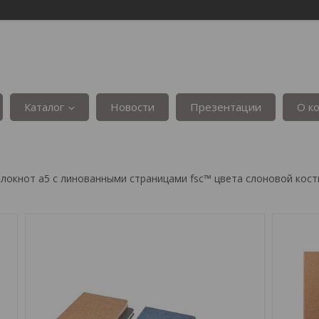
Каталог
Новости
Презентации
О к
 блокнот a5 с линованными страницами fsc™ цвета слоновой кост