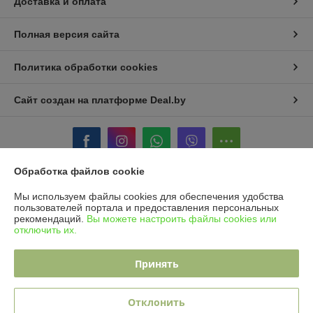
Доставка и оплата
Полная версия сайта
Политика обработки cookies
Сайт создан на платформе Deal.by
Обработка файлов cookie
Информация для покупателя
Мы используем файлы cookies для обеспечения удобства
пользователей портала и предоставления персональных
Юридическое лицо:
OOO "Юнитад Промо"
рекомендаций.
Вы можете настроить файлы cookies или
220092, Республика Беларусь, г. Минск, ул. Берута, 3Б, пом. 2, к. 37/1
отключить их.
Регистрационный номер ЕГР: 193668438
Принять
УНП: 193668438
Регистрационный орган: Минский горисполком
Отклонить