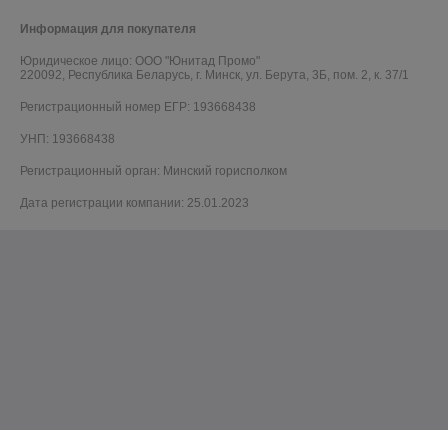
Информация для покупателя
Юридическое лицо:
OOO "Юнитад Промо"
220092, Республика Беларусь, г. Минск, ул. Берута, 3Б, пом. 2, к. 37/1
Регистрационный номер ЕГР: 193668438
УНП: 193668438
Регистрационный орган: Минский горисполком
Дата регистрации компании: 25.01.2023