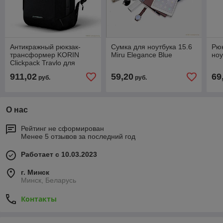
Антикражный рюкзак-
Сумка для ноутбука 15.6
Рю
трансформер KORIN
Miru Elegance Blue
ноу
Clickpack Travlo для
ноутбука 16"
911,02
59,20
69
руб.
руб.
О нас
Рейтинг не сформирован
Менее 5 отзывов за последний год
Работает с 10.03.2023
г. Минск
Минск, Беларусь
Контакты