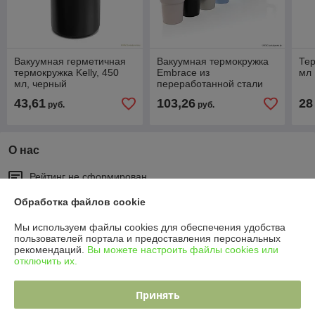
Вакуумная герметичная
Вакуумная термокружка
Тер
термокружка Kelly, 450
Embrace из
мл
мл, черный
переработанной стали
RCS, 900 мл
43,61
103,26
28
руб.
руб.
О нас
Рейтинг не сформирован
Менее 5 отзывов за последний год
Обработка файлов cookie
Работает с 10.03.2023
Мы используем файлы cookies для обеспечения удобства
пользователей портала и предоставления персональных
г. Минск
рекомендаций.
Вы можете настроить файлы cookies или
Минск, Беларусь
отключить их.
Контакты
Принять