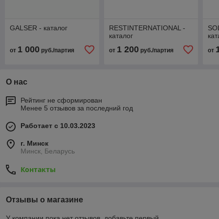
GALSER - каталог
RESTINTERNATIONAL -
SO
каталог
кат
1 000
1 200
от
руб./партия
от
руб./партия
от
О нас
Рейтинг не сформирован
Менее 5 отзывов за последний год
Работает с 10.03.2023
г. Минск
Минск, Беларусь
Контакты
Отзывы о магазине
У компании пока нет отзывов, добавьте первый