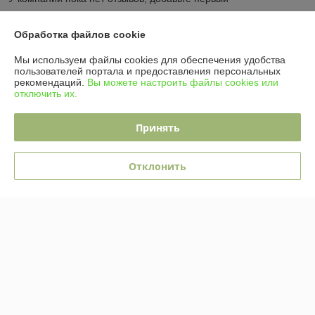
Обработка файлов cookie
О нас
Мы используем файлы cookies для обеспечения удобства
пользователей портала и предоставления персональных
Контакты
рекомендаций.
Вы можете настроить файлы cookies или
отключить их.
Доставка и оплата
Принять
Полная версия сайта
Отклонить
Политика обработки cookies
Сайт создан на платформе Deal.by
Информация для покупателя