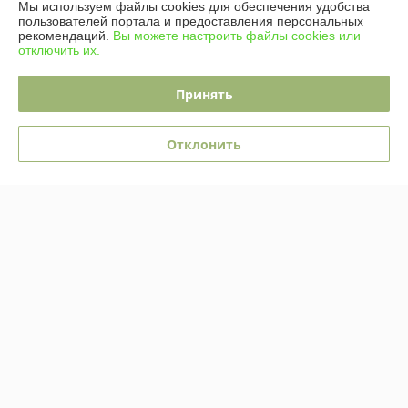
Мы используем файлы cookies для обеспечения удобства
пользователей портала и предоставления персональных
рекомендаций.
Вы можете настроить файлы cookies или
Контакты
отключить их.
Доставка и оплата
Принять
Полная версия сайта
Отклонить
Политика обработки cookies
Сайт создан на платформе Deal.by
Информация для покупателя
Юридическое лицо:
OOO "Юнитад Промо"
220092, Республика Беларусь, г. Минск, ул. Берута, 3Б, пом. 2, к. 37/1
Регистрационный номер ЕГР: 193668438